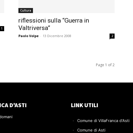
Cultura
riflessioni sulla “Guerra in
Valtriversa”
1
Paolo Volpe
-
13 Dicembre 2008
2
Page 1 of 2
CA D'ASTI
LINK UTILI
 domani
Comune di VillaFranca d'Asti
Comune di Asti