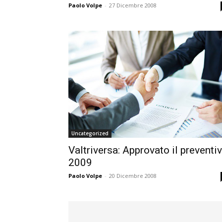
Paolo Volpe
-
27 Dicembre 2008
Uncategorized
Valtriversa: Approvato il preventi
2009
Paolo Volpe
-
20 Dicembre 2008