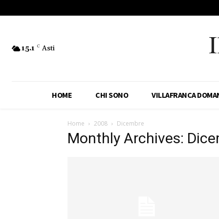
15.1
C
Asti
HOME
CHI SONO
VILLAFRANCA DOMA
Home
2008
Dicembre
Monthly Archives: Dic