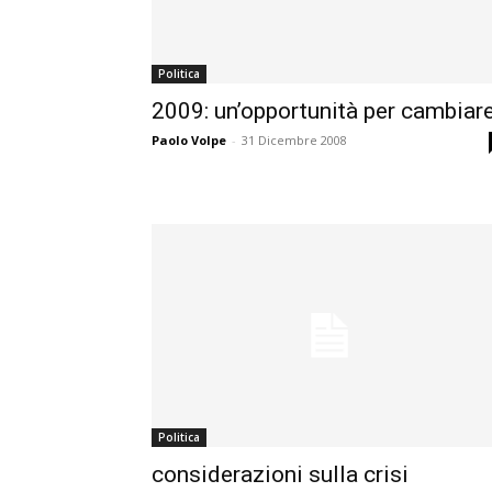
Politica
2009: un’opportunità per cambiar
Paolo Volpe
-
31 Dicembre 2008
Politica
considerazioni sulla crisi