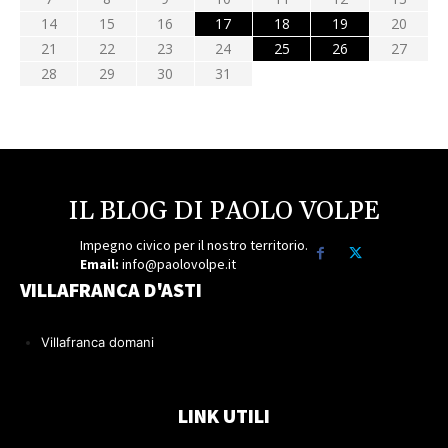
14
15
16
17
18
19
20
21
22
23
24
25
26
27
28
29
30
31
IL BLOG DI PAOLO VOLPE
Impegno civico per il nostro territorio.
Email:
info@paolovolpe.it
VILLAFRANCA D'ASTI
Villafranca domani
LINK UTILI