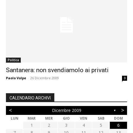
Politica
Santanera: non svendiamolo ai privati
Paolo Volpe
-
26 Dicembre 2009
0
CALENDARIO ARCHIVI
<
>
Dicembre 2009
▼
LUN
MAR
MER
GIO
VEN
SAB
DOM
1
2
3
4
5
6
7
8
9
10
11
12
13