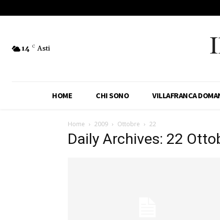
14
C
Asti
HOME
CHI SONO
VILLAFRANCA DOMA
Home
2009
Ottobre
22
Daily Archives: 22 Ott