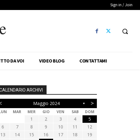
Sign in / Join
e
TTO DA VOI
VIDEO BLOG
CONTATTAMI
CALENDARIO ARCHIVI
<
>
Maggio 2024
▼
LUN
MAR
MER
GIO
VEN
SAB
DOM
1
2
3
4
5
6
7
8
9
10
11
12
13
14
15
16
17
18
19