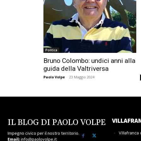
Politica
Bruno Colombo: undici anni alla
guida della Valtriversa
Paolo Volpe
-
23 Maggio 2024
VILLAFRAN
IL BLOG DI PAOLO VOLPE
Impegno civico per il nostro territorio.
Villafranca
Email:
info@paolovolpe.it