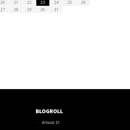
20
21
22
23
24
25
26
27
28
29
30
31
BLOGROLL
Articoli 21