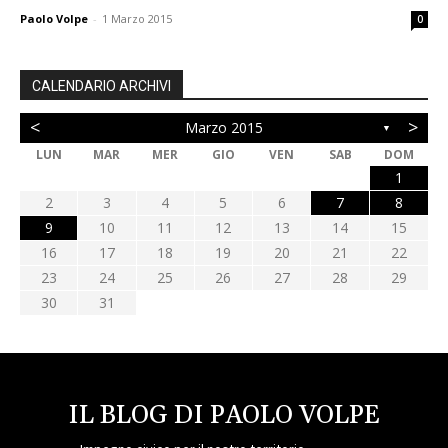
Paolo Volpe
-
1 Marzo 2015
0
CALENDARIO ARCHIVI
<
>
Marzo 2015
▼
LUN
MAR
MER
GIO
VEN
SAB
DOM
1
2
3
4
5
6
7
8
9
10
11
12
13
14
15
16
17
18
19
20
21
22
23
24
25
26
27
28
29
30
31
IL BLOG DI PAOLO VOLPE