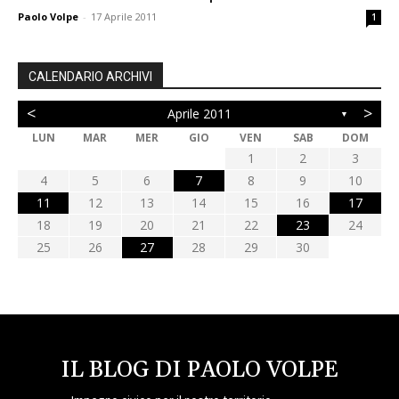
Paolo Volpe
-
17 Aprile 2011
1
CALENDARIO ARCHIVI
<
>
Aprile 2011
▼
LUN
MAR
MER
GIO
VEN
SAB
DOM
1
2
3
4
5
6
7
8
9
10
11
12
13
14
15
16
17
18
19
20
21
22
23
24
25
26
27
28
29
30
IL BLOG DI PAOLO VOLPE