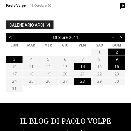
Paolo Volpe
-
16 Ottobre 2011
0
CALENDARIO ARCHIVI
<
>
Ottobre 2011
▼
LUN
MAR
MER
GIO
VEN
SAB
DOM
1
2
3
4
5
6
7
8
9
10
11
12
13
14
15
16
17
18
19
20
21
22
23
24
25
26
27
28
29
30
31
IL BLOG DI PAOLO VOLPE