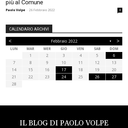
più al Comune
Paolo Volpe
-
26 Febbraio 2022
0
CALENDARIO ARCHIVI
<
>
Febbraio 2022
▼
LUN
MAR
MER
GIO
VEN
SAB
DOM
1
2
3
4
5
6
7
8
9
10
11
12
13
14
15
16
17
18
19
20
21
22
23
24
25
26
27
28
IL BLOG DI PAOLO VOLPE