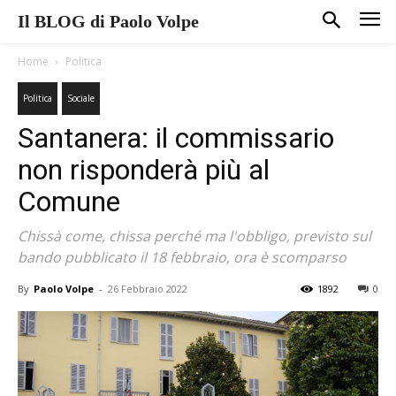
Il BLOG di Paolo Volpe
Home
Politica
Politica
Sociale
Santanera: il commissario
non risponderà più al
Comune
Chissà come, chissa perché ma l'obbligo, previsto sul
bando pubblicato il 18 febbraio, ora è scomparso
By
Paolo Volpe
-
26 Febbraio 2022
1892
0