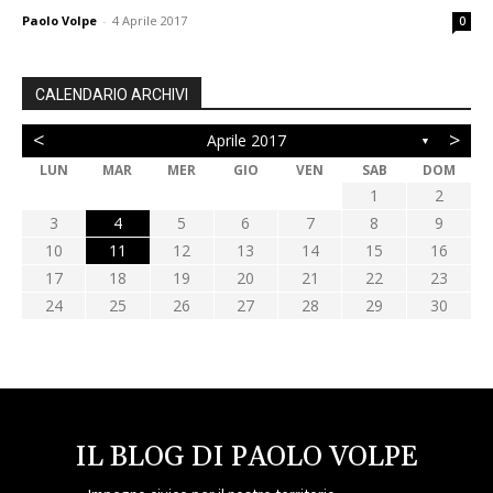
Paolo Volpe
-
4 Aprile 2017
0
CALENDARIO ARCHIVI
<
>
Aprile 2017
▼
LUN
MAR
MER
GIO
VEN
SAB
DOM
1
2
3
4
5
6
7
8
9
10
11
12
13
14
15
16
17
18
19
20
21
22
23
24
25
26
27
28
29
30
IL BLOG DI PAOLO VOLPE