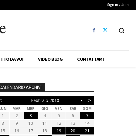
Sign in / Join
e
TTO DA VOI
VIDEO BLOG
CONTATTAMI
CALENDARIO ARCHIVI
<
>
Febbraio 2010
▼
LUN
MAR
MER
GIO
VEN
SAB
DOM
1
2
3
4
5
6
7
8
9
10
11
12
13
14
15
16
17
18
19
20
21