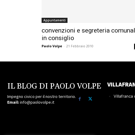
Appuntamenti
convenzioni e segreteria comuna
in consiglio
Paolo Volpe
-
21 Febbraio 2010
VILLAFRAN
IL BLOG DI PAOLO VOLPE
Impegno civico per il nostro territorio.
Villafranca
Email:
info@paolovolpe.it