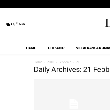
14
C
Asti
HOME
CHI SONO
VILLAFRANCA DOMA
Home
2010
Febbraio
21
Daily Archives: 21 Feb