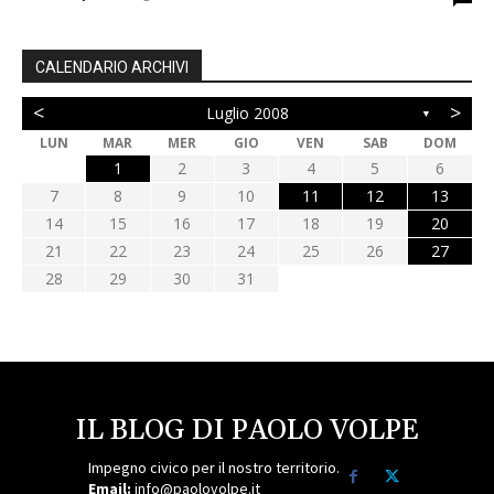
CALENDARIO ARCHIVI
<
>
Luglio 2008
▼
LUN
MAR
MER
GIO
VEN
SAB
DOM
1
2
3
4
5
6
7
8
9
10
11
12
13
14
15
16
17
18
19
20
21
22
23
24
25
26
27
28
29
30
31
IL BLOG DI PAOLO VOLPE
Impegno civico per il nostro territorio.
Email:
info@paolovolpe.it