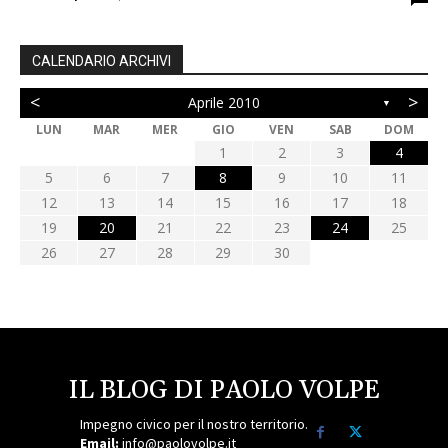
CALENDARIO ARCHIVI
<
>
Aprile 2010
▼
LUN
MAR
MER
GIO
VEN
SAB
DOM
1
2
3
4
5
6
7
8
9
10
11
12
13
14
15
16
17
18
19
20
21
22
23
24
25
26
27
28
29
30
IL BLOG DI PAOLO VOLPE
Impegno civico per il nostro territorio.
Email:
info@paolovolpe.it