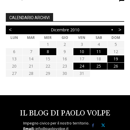
CALENDARIO ARCHIVI
<
>
Dicembre 2010
▼
LUN
MAR
MER
GIO
VEN
SAB
DOM
1
2
3
4
5
6
7
8
9
10
11
12
13
14
15
16
17
18
19
20
21
22
23
24
25
26
27
28
29
30
31
IL BLOG DI PAOLO VOLPE
Impegno civico per il nostro territorio.
Email:
info@paolovolpe.it