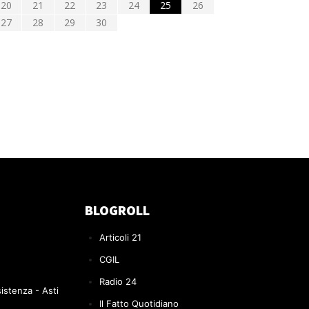
20
21
22
23
24
25
26
27
28
29
30
BLOGROLL
Articoli 21
CGIL
Radio 24
sistenza - Asti
Il Fatto Quotidiano