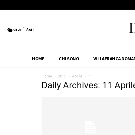
21.2
C
Asti
HOME
CHI SONO
VILLAFRANCA DOMA
Home
2015
Aprile
11
Daily Archives: 11 Apri