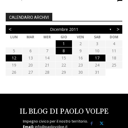
CALENDARIO ARCHIVI
<
>
Dicembre 2011
▼
LUN
MAR
MER
GIO
VEN
SAB
DOM
1
2
3
4
5
6
7
8
9
10
11
12
13
14
15
16
17
18
19
20
21
22
23
24
25
26
27
28
29
30
31
IL BLOG DI PAOLO VOLPE
Impegno civico per il nostro territorio.
Email:
info@paolovolpe.it