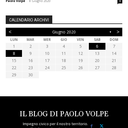
Paolo Volpe
-
8 Giugno 2020
0
CALENDARIO ARCHIVI
<
>
Giugno 2020
▼
LUN
MAR
MER
GIO
VEN
SAB
DOM
1
2
3
4
5
6
7
8
9
10
11
12
13
14
15
16
17
18
19
20
21
22
23
24
25
26
27
28
29
30
IL BLOG DI PAOLO VOLPE
Impegno civico per il nostro territorio.