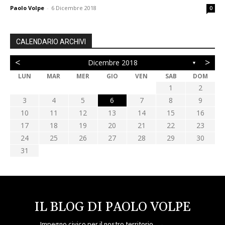
Paolo Volpe
-
6 Dicembre 2018
0
CALENDARIO ARCHIVI
<
>
Dicembre 2018
▼
LUN
MAR
MER
GIO
VEN
SAB
DOM
1
2
3
4
5
6
7
8
9
10
11
12
13
14
15
16
17
18
19
20
21
22
23
24
25
26
27
28
29
30
31
IL BLOG DI PAOLO VOLPE
Impegno civico per il nostro territorio.