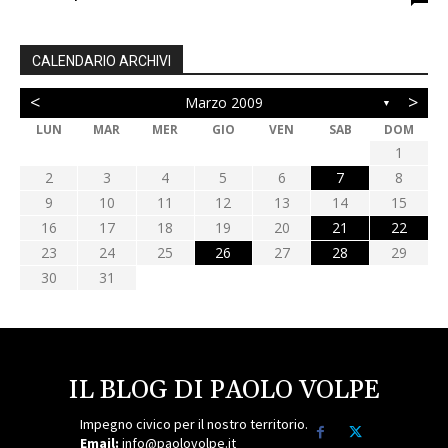
CALENDARIO ARCHIVI
<
>
Marzo 2009
▼
LUN
MAR
MER
GIO
VEN
SAB
DOM
1
2
3
4
5
6
7
8
9
10
11
12
13
14
15
16
17
18
19
20
21
22
23
24
25
26
27
28
29
30
31
IL BLOG DI PAOLO VOLPE
Impegno civico per il nostro territorio.
Email:
info@paolovolpe.it