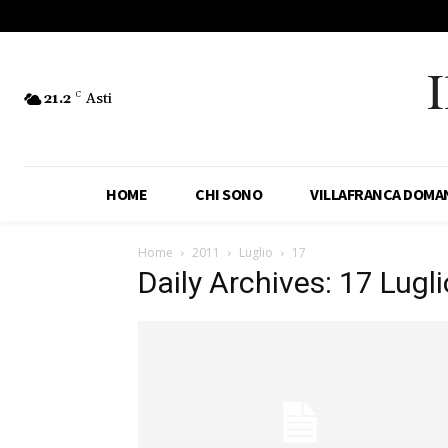
21.2
C
Asti
HOME
CHI SONO
VILLAFRANCA DOMA
Home
2011
Luglio
17
Daily Archives: 17 Lugl