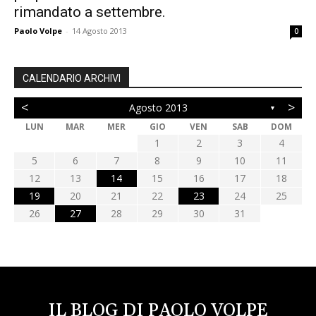
rimandato a settembre.
Paolo Volpe
-
14 Agosto 2013
0
CALENDARIO ARCHIVI
<
>
Agosto 2013
▼
LUN
MAR
MER
GIO
VEN
SAB
DOM
1
2
3
4
5
6
7
8
9
10
11
12
13
14
15
16
17
18
19
20
21
22
23
24
25
26
27
28
29
30
31
IL BLOG DI PAOLO VOLPE