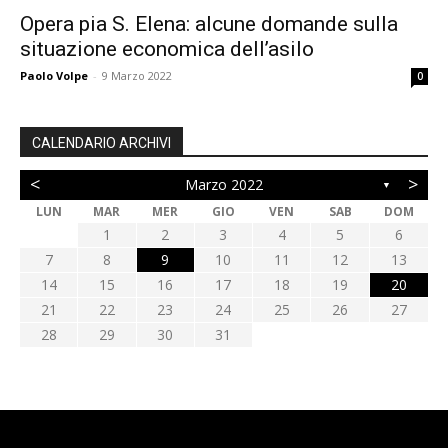
Opera pia S. Elena: alcune domande sulla
situazione economica dell’asilo
Paolo Volpe
-
9 Marzo 2022
0
CALENDARIO ARCHIVI
<
>
Marzo 2022
▼
LUN
MAR
MER
GIO
VEN
SAB
DOM
1
2
3
4
5
6
7
8
9
10
11
12
13
14
15
16
17
18
19
20
21
22
23
24
25
26
27
28
29
30
31