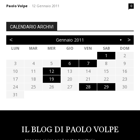
Paolo Volpe
-
12 Gennaio 2011
0
CALENDARIO ARCHIVI
<
>
Gennaio 2011
▼
LUN
MAR
MER
GIO
VEN
SAB
DOM
1
2
3
4
5
6
7
8
9
10
11
12
13
14
15
16
17
18
19
20
21
22
23
24
25
26
27
28
29
30
31
IL BLOG DI PAOLO VOLPE