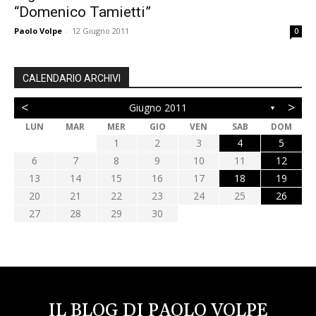
“Domenico Tamietti”
Paolo Volpe
-
12 Giugno 2011
0
CALENDARIO ARCHIVI
<
>
Giugno 2011
▼
LUN
MAR
MER
GIO
VEN
SAB
DOM
1
2
3
4
5
6
7
8
9
10
11
12
13
14
15
16
17
18
19
20
21
22
23
24
25
26
27
28
29
30
IL BLOG DI PAOLO VOLPE