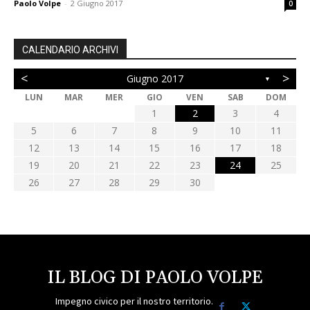
Paolo Volpe
-
2 Giugno 2017
0
CALENDARIO ARCHIVI
<
>
Giugno 2017
▼
LUN
MAR
MER
GIO
VEN
SAB
DOM
1
2
3
4
5
6
7
8
9
10
11
12
13
14
15
16
17
18
19
20
21
22
23
24
25
26
27
28
29
30
IL BLOG DI PAOLO VOLPE
Impegno civico per il nostro territorio.