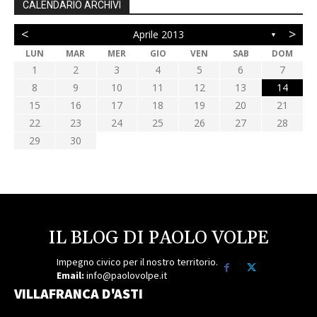
CALENDARIO ARCHIVI
<
>
Aprile 2013
▼
LUN
MAR
MER
GIO
VEN
SAB
DOM
1
2
3
4
5
6
7
8
9
10
11
12
13
14
15
16
17
18
19
20
21
22
23
24
25
26
27
28
29
30
IL BLOG DI PAOLO VOLPE
Impegno civico per il nostro territorio.
Email:
info@paolovolpe.it
VILLAFRANCA D'ASTI