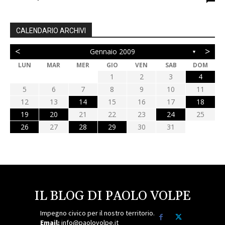
CALENDARIO ARCHIVI
<
>
Gennaio 2009
▼
LUN
MAR
MER
GIO
VEN
SAB
DOM
1
2
3
4
5
6
7
8
9
10
11
12
13
14
15
16
17
18
19
20
21
22
23
24
25
26
27
28
29
30
31
IL BLOG DI PAOLO VOLPE
Impegno civico per il nostro territorio.
Email:
info@paolovolpe.it