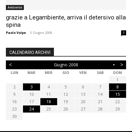
Ambiente
grazie a Legambiente, arriva il detersivo alla
spina
Paolo Volpe
-
3 Giugno 2008
1
CALENDARIO ARCHIVI
<
>
Giugno 2008
▼
LUN
MAR
MER
GIO
VEN
SAB
DOM
1
2
3
4
5
6
7
8
9
10
11
12
13
14
15
16
17
18
19
20
21
22
23
24
25
26
27
28
29
30