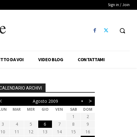
Sign in / Join
e
TTO DA VOI
VIDEO BLOG
CONTATTAMI
CALENDARIO ARCHIVI
<
>
Agosto 2009
▼
LUN
MAR
MER
GIO
VEN
SAB
DOM
1
2
3
4
5
6
7
8
9
10
11
12
13
14
15
16