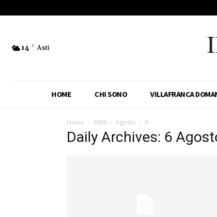
14
C
Asti
HOME
CHI SONO
VILLAFRANCA DOMA
Home
2009
Agosto
6
Daily Archives: 6 Agos