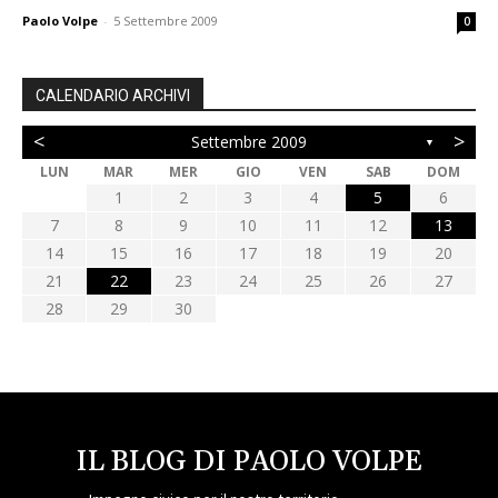
Paolo Volpe
-
5 Settembre 2009
0
CALENDARIO ARCHIVI
<
>
Settembre 2009
▼
LUN
MAR
MER
GIO
VEN
SAB
DOM
1
2
3
4
5
6
7
8
9
10
11
12
13
14
15
16
17
18
19
20
21
22
23
24
25
26
27
28
29
30
IL BLOG DI PAOLO VOLPE