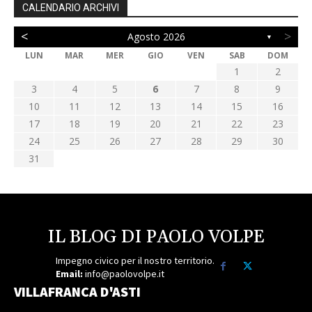
CALENDARIO ARCHIVI
<
>
Agosto 2026
▼
LUN
MAR
MER
GIO
VEN
SAB
DOM
1
2
3
4
5
6
7
8
9
10
11
12
13
14
15
16
17
18
19
20
21
22
23
24
25
26
27
28
29
30
31
IL BLOG DI PAOLO VOLPE
Impegno civico per il nostro territorio.
Email:
info@paolovolpe.it
VILLAFRANCA D'ASTI