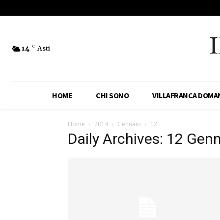
14
C
Asti
HOME
CHI SONO
VILLAFRANCA DOMA
Home
2014
Gennaio
12
Daily Archives: 12 Gen