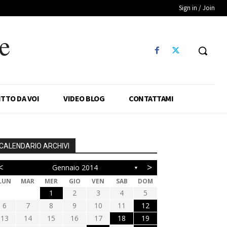
Sign in / Join
e
TTO DA VOI
VIDEO BLOG
CONTATTAMI
CALENDARIO ARCHIVI
<
>
Gennaio 2014
▼
LUN
MAR
MER
GIO
VEN
SAB
DOM
1
2
3
4
5
6
7
8
9
10
11
12
13
14
15
16
17
18
19