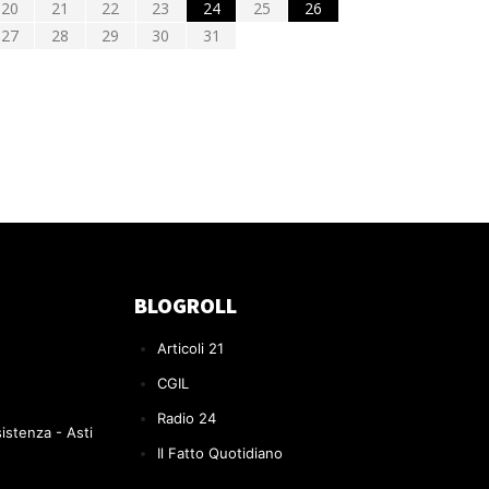
20
21
22
23
24
25
26
27
28
29
30
31
BLOGROLL
Articoli 21
CGIL
Radio 24
sistenza - Asti
Il Fatto Quotidiano