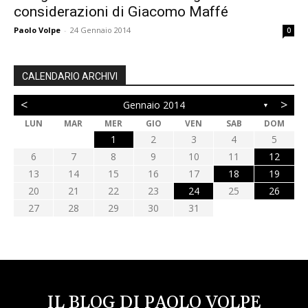
considerazioni di Giacomo Maffé
Paolo Volpe
-
24 Gennaio 2014
0
CALENDARIO ARCHIVI
<
>
Gennaio 2014
▼
LUN
MAR
MER
GIO
VEN
SAB
DOM
1
2
3
4
5
6
7
8
9
10
11
12
13
14
15
16
17
18
19
20
21
22
23
24
25
26
27
28
29
30
31
IL BLOG DI PAOLO VOLPE