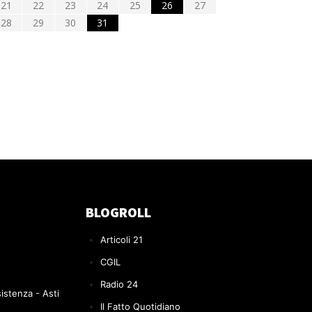
21
22
23
24
25
26
27
28
29
30
31
BLOGROLL
Articoli 21
CGIL
Radio 24
sistenza - Asti
Il Fatto Quotidiano