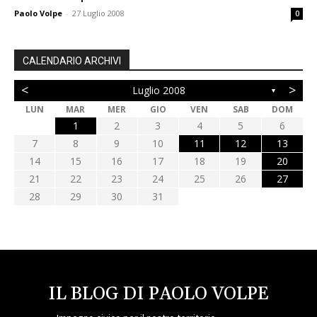
Paolo Volpe
-
27 Luglio 2008
0
CALENDARIO ARCHIVI
<
>
Luglio 2008
▼
LUN
MAR
MER
GIO
VEN
SAB
DOM
1
2
3
4
5
6
7
8
9
10
11
12
13
14
15
16
17
18
19
20
21
22
23
24
25
26
27
28
29
30
31
IL BLOG DI PAOLO VOLPE