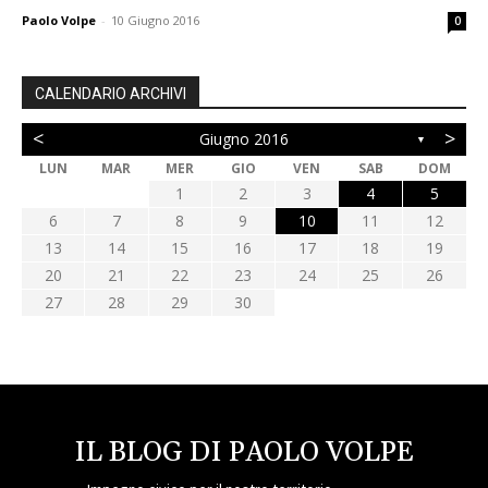
Paolo Volpe
-
10 Giugno 2016
0
CALENDARIO ARCHIVI
<
>
Giugno 2016
▼
LUN
MAR
MER
GIO
VEN
SAB
DOM
1
2
3
4
5
6
7
8
9
10
11
12
13
14
15
16
17
18
19
20
21
22
23
24
25
26
27
28
29
30
IL BLOG DI PAOLO VOLPE