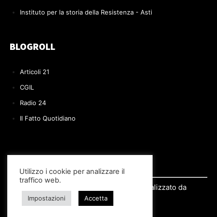
Instituto per la storia della Resistenza - Asti
BLOGROLL
Articoli 21
CGIL
Radio 24
Il Fatto Quotidiano
Utilizzo i cookie per analizzare il
traffico web.
© 2022 Il BLOG di Paolo Volpe | Realizzato da
Impostazioni
Accetta
Si.Re.Informatica