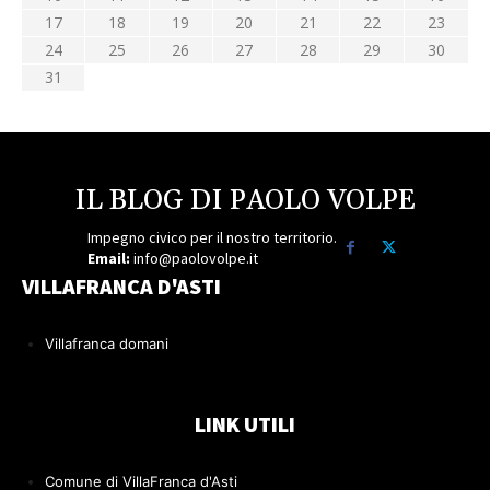
17
18
19
20
21
22
23
24
25
26
27
28
29
30
31
IL BLOG DI PAOLO VOLPE
Impegno civico per il nostro territorio.
Email:
info@paolovolpe.it
VILLAFRANCA D'ASTI
Villafranca domani
LINK UTILI
Comune di VillaFranca d'Asti