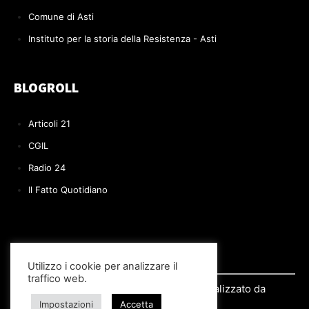
Comune di Asti
Instituto per la storia della Resistenza - Asti
BLOGROLL
Articoli 21
CGIL
Radio 24
Il Fatto Quotidiano
Utilizzo i cookie per analizzare il
traffico web.
© 2022 Il BLOG di Paolo Volpe | Realizzato da
Impostazioni
Accetta
Si.Re.Informatica