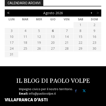
CALENDARIO ARCHIVI
<
>
Agosto 2026
▼
LUN
MAR
MER
GIO
VEN
SAB
DOM
1
2
3
4
5
6
7
8
9
10
11
12
13
14
15
16
17
18
19
20
21
22
23
24
25
26
27
28
29
30
31
IL BLOG DI PAOLO VOLPE
Impegno civico per il nostro territorio.
Email:
info@paolovolpe.it
VILLAFRANCA D'ASTI