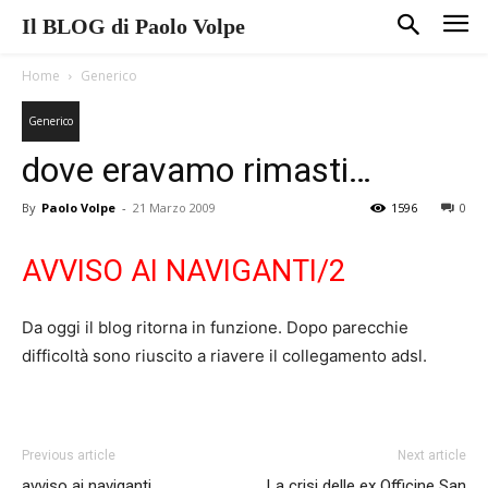
Il BLOG di Paolo Volpe
Home
Generico
Generico
dove eravamo rimasti…
By
Paolo Volpe
-
21 Marzo 2009
1596
0
AVVISO AI NAVIGANTI/2
Da oggi il blog ritorna in funzione. Dopo parecchie
difficoltà sono riuscito a riavere il collegamento adsl.
Previous article
Next article
avviso ai naviganti
La crisi delle ex Officine San