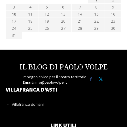
3
4
5
6
7
8
9
10
11
12
13
14
15
16
17
18
19
20
21
22
23
24
25
26
27
28
29
30
31
IL BLOG DI PAOLO VOLPE
Impegno civico per il nostro territorio.
Email:
info@paolovolpe.it
VILLAFRANCA D'ASTI
Villafranca domani
LINK UTILI