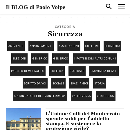
Il BLOG di Paolo Volpe
CATEGORIA
Sicurezza
AMBIENTE
APPUNTAMENTI
ASSOCIAZIONI
CULTURA
ECONOMIA
ELEZIONI
GENERICO
GENERICO
I FATTI NEGLI ALTRI COMUNI
PARTITO DEMOCRATICO
POLITICA
PROPOSTE
PROVINCIA DI ASTI
SCRITTO DA VOI
SOCIALE
SPAZI AMICI
STORIA
UNIONE "COLLI DEL MONFERRATO"
VALTRIVERSA
VIDEO BLOG
L’Unione Colli del Monferrato
spende soldi per l’addetto
stampa. E sostenere la
protezione civile?