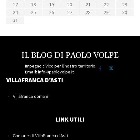
17
18
19
20
21
22
23
24
25
26
27
28
29
30
31
IL BLOG DI PAOLO VOLPE
Impegno civico per il nostro territorio.
Email:
info@paolovolpe.it
VILLAFRANCA D'ASTI
Villafranca domani
LINK UTILI
Comune di VillaFranca d'Asti