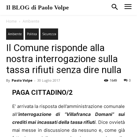
Il BLOG di Paolo Volpe
Home
Ambiente
Ambiente
Politica
Sicurezza
Il Comune risponde alla
nostra interrogazione sulla
tassa rifiuti senza dire nulla
By
Paolo Volpe
-
30 Luglio 2017
1649
0
PAGA CITTADINO/2
E’ arrivata la risposta dell’amministrazione comunale
all
‘
interrogazione di “Villafranca Domani” sui
crediti mai incassati della tassa rifiuti
. Dice ovvietà
mai messe in discussione da nessuno e, come già