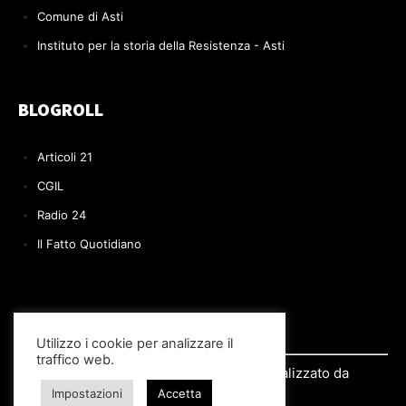
Comune di Asti
Instituto per la storia della Resistenza - Asti
BLOGROLL
Articoli 21
CGIL
Radio 24
Il Fatto Quotidiano
Utilizzo i cookie per analizzare il
traffico web.
© 2022 Il BLOG di Paolo Volpe | Realizzato da
Impostazioni
Accetta
Si.Re.Informatica