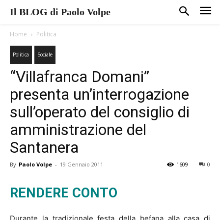
Il BLOG di Paolo Volpe
Home
Politica
Politica
Sociale
“Villafranca Domani”
presenta un’interrogazione
sull’operato del consiglio di
amministrazione del
Santanera
By
Paolo Volpe
-
19 Gennaio 2011
1609
0
RENDERE CONTO
Durante la tradizionale festa della befana alla casa di