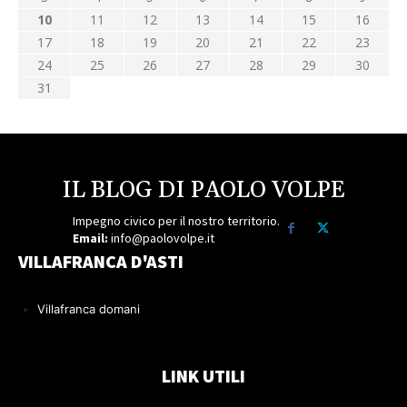
10
11
12
13
14
15
16
17
18
19
20
21
22
23
24
25
26
27
28
29
30
31
IL BLOG DI PAOLO VOLPE
Impegno civico per il nostro territorio.
Email:
info@paolovolpe.it
VILLAFRANCA D'ASTI
Villafranca domani
LINK UTILI