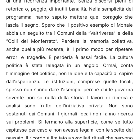
di una ricorrenza importante. Senza discorsi pieni di
retorica o, peggio, di inutili banalità. Nella semplicità del
programma, hanno saputo mettere quel coraggio che
lascia il segno. Spero che il positivo esempio di Monale
abbia un seguito tra i Comuni della “Valtriversa” e della
“Colli del Monferrato”. Perdere la memoria collettiva,
anche quella più recente, è il primo modo per ripetere
errori e tragedie. E perderla è assai facile. La cultura
politica è stata relegata in un angolo. Ormai, conta
l’immagine del politico, non le idee e la capacità di capire
dall’esperienza. Le istituzioni, comprese quelle locali,
spesso non sanno dare l’esempio perché chi le governa
sovente non sa nulla della storia. I lavori di ricerca e
analisi sono frutto dell’iniziativa privata. Non sono
sostenuti dai Comuni. I giornali locali non fanno ricerca
sui problemi. Si fermano alla superficie, come se tutto
capitasse per caso e non avesse legami con le scelte del
passato. Il ricordo è limitato a svogliati rituali che servono