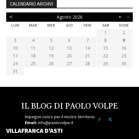
CALENDARIO ARCHIVI
<
>
Agosto 2026
▼
LUN
MAR
MER
GIO
VEN
SAB
DOM
1
2
3
4
5
6
7
8
9
10
11
12
13
14
15
16
17
18
19
20
21
22
23
24
25
26
27
28
29
30
31
IL BLOG DI PAOLO VOLPE
Impegno civico per il nostro territorio.
Email:
info@paolovolpe.it
VILLAFRANCA D'ASTI