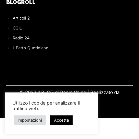
BLOGROLL
Articoli 21
CGIL
Radio 24
Il Fatto Quotidiano
© 2022 Il BLOG di Paolo Volpe | Realizzato da
Si.Re.Informatica
Utilizzo i cookie per analizzare il
traffico web.
Impostazioni
Accetta