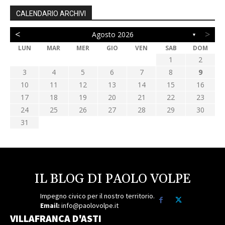
CALENDARIO ARCHIVI
<
>
Agosto 2026
▼
LUN
MAR
MER
GIO
VEN
SAB
DOM
1
2
3
4
5
6
7
8
9
10
11
12
13
14
15
16
17
18
19
20
21
22
23
24
25
26
27
28
29
30
31
IL BLOG DI PAOLO VOLPE
Impegno civico per il nostro territorio.
Email:
info@paolovolpe.it
VILLAFRANCA D'ASTI