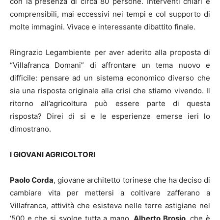
con la presenza di circa 80 persone. Interventi chiari e
comprensibili, mai eccessivi nei tempi e col supporto di
molte immagini. Vivace e interessante dibattito finale.
Ringrazio Legambiente per aver aderito alla proposta di
“Villafranca Domani” di affrontare un tema nuovo e
difficile: pensare ad un sistema economico diverso che
sia una risposta originale alla crisi che stiamo vivendo. Il
ritorno all’agricoltura può essere parte di questa
risposta? Direi di si e le esperienze emerse ieri lo
dimostrano.
I GIOVANI AGRICOLTORI
Paolo Corda
, giovane architetto torinese che ha deciso di
cambiare vita per mettersi a coltivare zafferano a
Villafranca, attività che esisteva nelle terre astigiane nel
‘500 e che si svolge tutta a mano.
Alberto Brosio
, che è