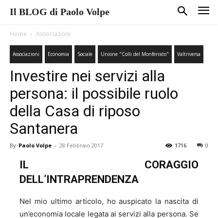
Il BLOG di Paolo Volpe
Home
Associazioni
Associazioni
Economia
Sociale
Unione "Colli del Monferrato"
Valtriversa
Investire nei servizi alla
persona: il possibile ruolo
della Casa di riposo
Santanera
By
Paolo Volpe
-
28 Febbraio 2017
1716
0
IL CORAGGIO
DELL’INTRAPRENDENZA
Nel mio ultimo articolo, ho auspicato la nascita di
un’economia locale legata ai servizi alla persona. Se