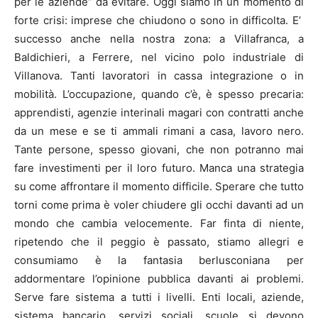
per le aziende” da evitare. Oggi siamo in un momento di
forte crisi: imprese che chiudono o sono in difficolta. E’
successo anche nella nostra zona: a Villafranca, a
Baldichieri, a Ferrere, nel vicino polo industriale di
Villanova. Tanti lavoratori in cassa integrazione o in
mobilità. L’occupazione, quando c’è, è spesso precaria:
apprendisti, agenzie interinali magari con contratti anche
da un mese e se ti ammali rimani a casa, lavoro nero.
Tante persone, spesso giovani, che non potranno mai
fare investimenti per il loro futuro. Manca una strategia
su come affrontare il momento difficile. Sperare che tutto
torni come prima è voler chiudere gli occhi davanti ad un
mondo che cambia velocemente. Far finta di niente,
ripetendo che il peggio è passato, stiamo allegri e
consumiamo è la fantasia berlusconiana per
addormentare l’opinione pubblica davanti ai problemi.
Serve fare sistema a tutti i livelli. Enti locali, aziende,
sistema bancario, servizi sociali, scuole si devono