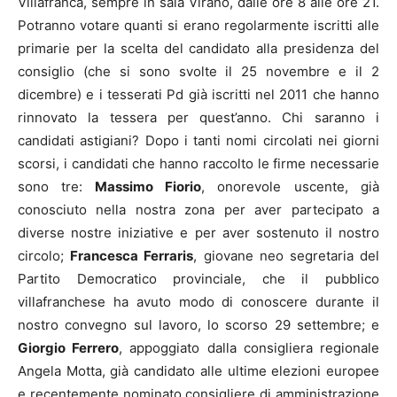
Villafranca, sempre in sala Virano, dalle ore 8 alle ore 21.
Potranno votare quanti si erano regolarmente iscritti alle
primarie per la scelta del candidato alla presidenza del
consiglio (che si sono svolte il 25 novembre e il 2
dicembre) e i tesserati Pd già iscritti nel 2011 che hanno
rinnovato la tessera per quest’anno. Chi saranno i
candidati astigiani? Dopo i tanti nomi circolati nei giorni
scorsi, i candidati che hanno raccolto le firme necessarie
sono tre:
Massimo Fiorio
, onorevole uscente, già
conosciuto nella nostra zona per aver partecipato a
diverse nostre iniziative e per aver sostenuto il nostro
circolo;
Francesca Ferraris
, giovane neo segretaria del
Partito Democratico provinciale, che il pubblico
villafranchese ha avuto modo di conoscere durante il
nostro convegno sul lavoro, lo scorso 29 settembre; e
Giorgio Ferrero
, appoggiato dalla consigliera regionale
Angela Motta, già candidato alle ultime elezioni europee
e recentemente nominato consigliere di amministrazione