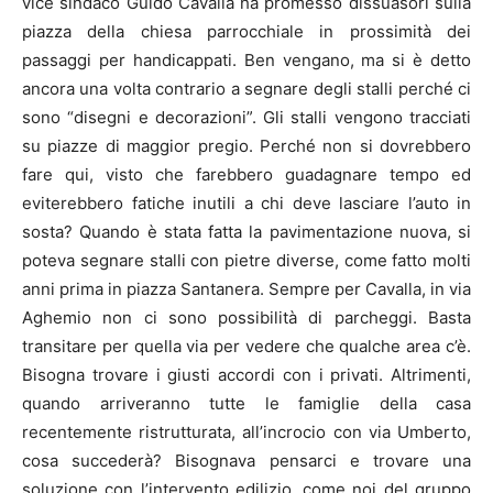
vice sindaco Guido Cavalla ha promesso dissuasori sulla
piazza della chiesa parrocchiale in prossimità dei
passaggi per handicappati. Ben vengano, ma si è detto
ancora una volta contrario a segnare degli stalli perché ci
sono “disegni e decorazioni”. Gli stalli vengono tracciati
su piazze di maggior pregio. Perché non si dovrebbero
fare qui, visto che farebbero guadagnare tempo ed
eviterebbero fatiche inutili a chi deve lasciare l’auto in
sosta? Quando è stata fatta la pavimentazione nuova, si
poteva segnare stalli con pietre diverse, come fatto molti
anni prima in piazza Santanera. Sempre per Cavalla, in via
Aghemio non ci sono possibilità di parcheggi. Basta
transitare per quella via per vedere che qualche area c’è.
Bisogna trovare i giusti accordi con i privati. Altrimenti,
quando arriveranno tutte le famiglie della casa
recentemente ristrutturata, all’incrocio con via Umberto,
cosa succederà? Bisognava pensarci e trovare una
soluzione con l’intervento edilizio, come noi del gruppo