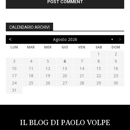
CALENDARIO ARCHIVI
<
>
Agosto 2026
▼
LUN
MAR
MER
GIO
VEN
SAB
DOM
1
2
3
4
5
6
7
8
9
10
11
12
13
14
15
16
17
18
19
20
21
22
23
24
25
26
27
28
29
30
31
IL BLOG DI PAOLO VOLPE